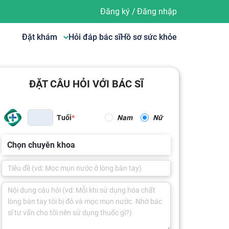
Đăng ký
/
Đăng nhập
Đặt khám
Hỏi đáp bác sĩ
Hồ sơ sức khỏe
ĐẶT CÂU HỎI VỚI BÁC SĨ
Tuổi
Nam
Nữ
Chọn chuyên khoa