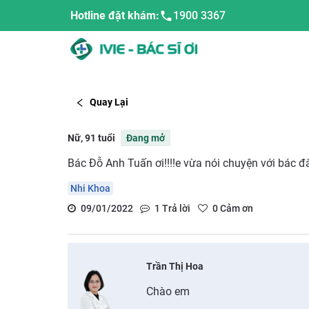
Hotline đặt khám:
1900 3367
Quay Lại
Nữ, 91 tuổi
Đang mở
Bác Đỗ Anh Tuấn ơi!!!!e vừa nói chuyện với bác đâ
Nhi Khoa
09/01/2022
1
Trả lời
0
Cảm ơn
Trần Thị Hoa
Chào em