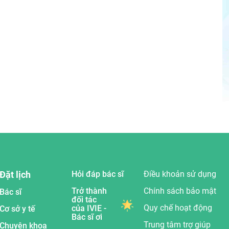
Đặt lịch
Hỏi đáp bác sĩ
Điều khoản sử dụng
Trở thành
Chính sách bảo mật
Bác sĩ
đối tác
Quy chế hoạt động
của IVIE -
Cơ sở y tế
Bác sĩ ơi
Trung tâm trợ giúp
Chuyên khoa