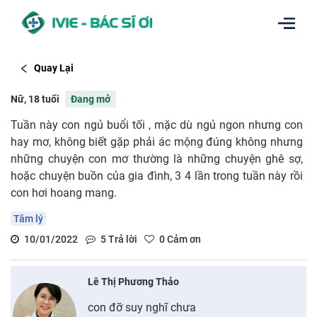
Quay Lại
Nữ, 18 tuổi
Đang mở
Tuần này con ngủ buổi tối , mặc dù ngủ ngon nhưng con
hay mơ, không biết gặp phải ác mộng đúng không nhưng
những chuyện con mơ thường là những chuyện ghê sợ,
hoặc chuyện buồn của gia đình, 3 4 lần trong tuần này rồi
con hơi hoang mang.
Tâm lý
10/01/2022
5
Trả lời
0
Cảm ơn
Lê Thị Phương Thảo
con đỡ suy nghĩ chưa