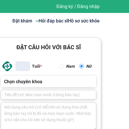
Đăng ký
/
Đăng nhập
Đặt khám
Hỏi đáp bác sĩ
Hồ sơ sức khỏe
ĐẶT CÂU HỎI VỚI BÁC SĨ
Tuổi
Nam
Nữ
Chọn chuyên khoa