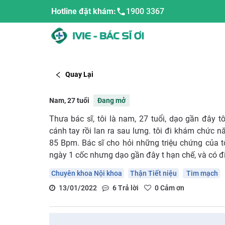
Hotline đặt khám:
1900 3367
Quay Lại
Nam, 27 tuổi
Đang mở
Thưa bác sĩ, tôi là nam, 27 tuổi, dạo gần đây t
cánh tay rồi lan ra sau lưng. tôi đi khám chức 
85 Bpm. Bác sĩ cho hỏi những triệu chứng của tô
ngày 1 cốc nhưng dạo gần đây t hạn chế, và có đ
Chuyên khoa Nội khoa
Thận Tiết niệu
Tim mạch
13/01/2022
6
Trả lời
0
Cảm ơn