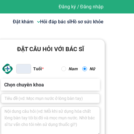
Đăng ký
/
Đăng nhập
Đặt khám
Hỏi đáp bác sĩ
Hồ sơ sức khỏe
ĐẶT CÂU HỎI VỚI BÁC SĨ
Tuổi
Nam
Nữ
Chọn chuyên khoa