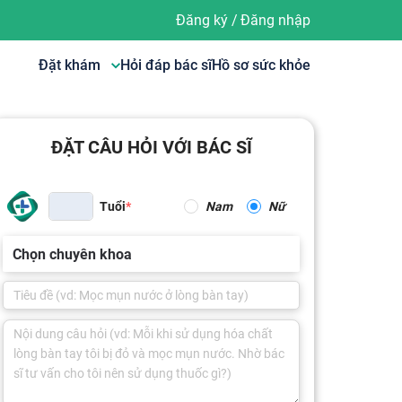
Đăng ký
/
Đăng nhập
Đặt khám
Hỏi đáp bác sĩ
Hồ sơ sức khỏe
ĐẶT CÂU HỎI VỚI BÁC SĨ
Tuổi
Nam
Nữ
Chọn chuyên khoa