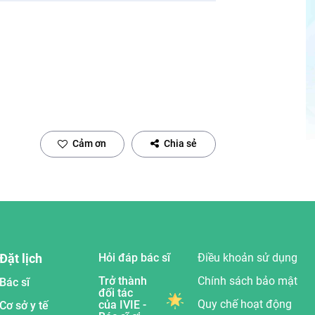
Cảm ơn
Chia sẻ
Đặt lịch
Hỏi đáp bác sĩ
Điều khoản sử dụng
Trở thành
Chính sách bảo mật
Bác sĩ
đối tác
Quy chế hoạt động
của IVIE -
Cơ sở y tế