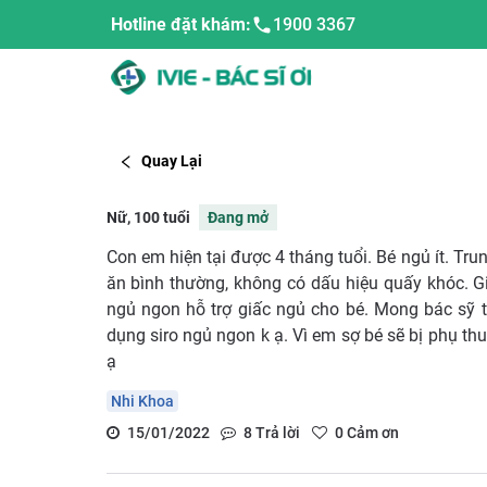
Hotline đặt khám:
1900 3367
Quay Lại
Nữ, 100 tuổi
Đang mở
Con em hiện tại được 4 tháng tuổi. Bé ngủ ít. Tru
ăn bình thường, không có dấu hiệu quấy khóc. Gi
ngủ ngon hỗ trợ giấc ngủ cho bé. Mong bác sỹ 
dụng siro ngủ ngon k ạ. Vì em sợ bé sẽ bị phụ th
ạ
Nhi Khoa
15/01/2022
8
Trả lời
0
Cảm ơn