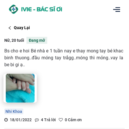
Quay Lại
Nữ, 20 tuổi
Đang mở
Bs cho e hoi Bé nhà e 1 tuần nay e thay mong tay bé khac
binh thuong..đầu móng tay trắgg..móng thì mỏng..vay la
be bi gi ạ..
Nhi Khoa
18/01/2022
4
Trả lời
0
Cảm ơn