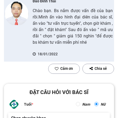
Đào Đình Thái
Chào bạn. Bs nắm được vấn đề của bạn
rồi.Mình ấn vào hình đại diên của bác sĩ,
ấn vào "tư vấn trực tuyến", chọn giờ khám ,
rồi ấn " đặt khám" Sau đó ấn vào " mã ưu
đãi " chọn " giảm giá 150 nghìn "để được
bs khám tư vấn miễn phí nhé
18/01/2022
Cảm ơn
Chia sẻ
ĐẶT CÂU HỎI VỚI BÁC SĨ
Tuổi
Nam
Nữ