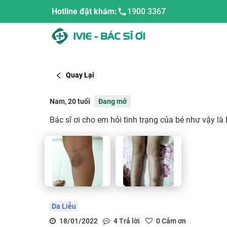
Hotline đặt khám:
1900 3367
Quay Lại
Nam, 20 tuổi
Đang mở
Bác sĩ ơi cho em hỏi tình trạng của bé như vậy là 
Da Liễu
18/01/2022
4
Trả lời
0
Cảm ơn