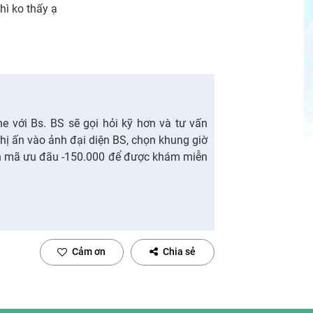
hì ko thấy ạ
ine với Bs. BS sẽ gọi hỏi kỹ hơn và tư vấn
Chị ấn vào ảnh đại diện BS, chọn khung giờ
n mã ưu đãu -150.000 để được khám miễn
Cảm ơn
Chia sẻ