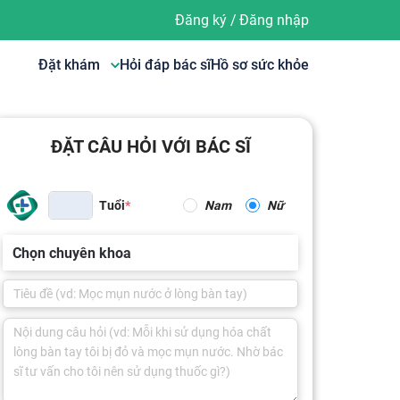
Đăng ký
/
Đăng nhập
Đặt khám
Hỏi đáp bác sĩ
Hồ sơ sức khỏe
ĐẶT CÂU HỎI VỚI BÁC SĨ
Tuổi
Nam
Nữ
Chọn chuyên khoa