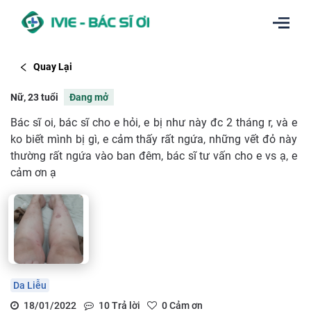
Quay Lại
Nữ, 23 tuổi
Đang mở
Bác sĩ oi, bác sĩ cho e hỏi, e bị như này đc 2 tháng r, và e
ko biết mình bị gì, e cảm thấy rất ngứa, những vết đỏ này
thường rất ngứa vào ban đêm, bác sĩ tư vấn cho e vs ạ, e
cảm ơn ạ
Da Liễu
18/01/2022
10
Trả lời
0
Cảm ơn