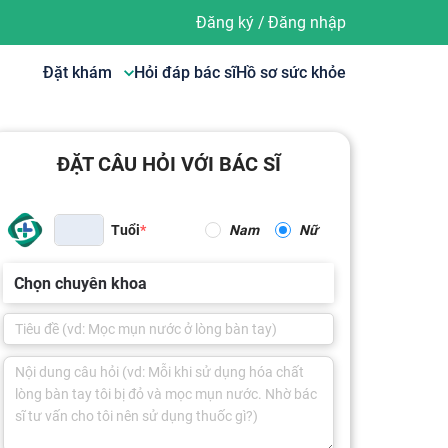
Đăng ký
/
Đăng nhập
Đặt khám
Hỏi đáp bác sĩ
Hồ sơ sức khỏe
ĐẶT CÂU HỎI VỚI BÁC SĨ
Tuổi
Nam
Nữ
Chọn chuyên khoa