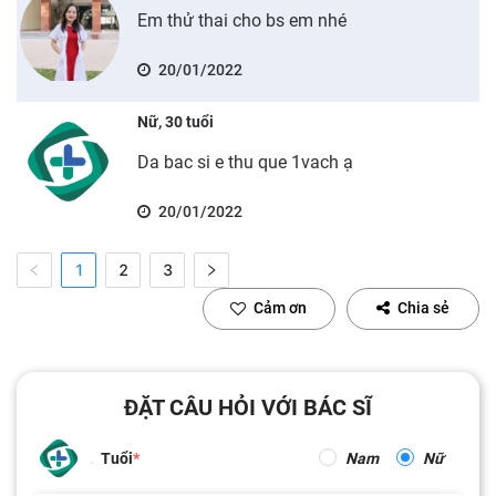
Em thử thai cho bs em nhé
20/01/2022
Nữ, 30 tuổi
Da bac si e thu que 1vach ạ
20/01/2022
1
2
3
Cảm ơn
Chia sẻ
ĐẶT CÂU HỎI VỚI BÁC SĨ
Tuổi
Nam
Nữ