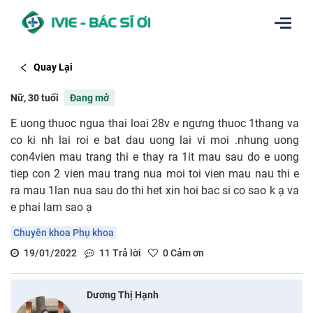
Quay Lại
Nữ, 30 tuổi
Đang mở
E uong thuoc ngua thai loai 28v e ngưng thuoc 1thang va
co ki nh lai roi e bat dau uong lai vi moi .nhung uong
con4vien mau trang thi e thay ra 1it mau sau do e uong
tiep con 2 vien mau trang nua moi toi vien mau nau thi e
ra mau 1lan nua sau do thi het xin hoi bac si co sao k ạ va
e phai lam sao ạ
Chuyên khoa Phụ khoa
19/01/2022
11
Trả lời
0
Cảm ơn
Dương Thị Hạnh