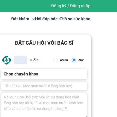
Đăng ký
/
Đăng nhập
Đặt khám
Hỏi đáp bác sĩ
Hồ sơ sức khỏe
ĐẶT CÂU HỎI VỚI BÁC SĨ
Tuổi
Nam
Nữ
Chọn chuyên khoa