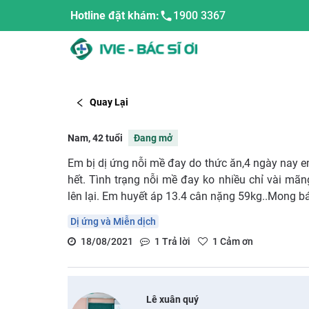
Hotline đặt khám:
1900 3367
Quay Lại
Nam, 42 tuổi
Đang mở
Em bị dị ứng nỗi mề đay do thức ăn,4 ngày nay 
hết. Tình trạng nỗi mề đay ko nhiều chỉ vài mã
lên lại. Em huyết áp 13.4 cân nặng 59kg..Mong bá
Dị ứng và Miễn dịch
18/08/2021
1
Trả lời
1
Cảm ơn
Lê xuân quý