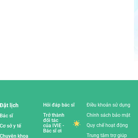
Đặt lịch
Hỏi đáp bác sĩ
Điều khoản sử dụng
Trở thành
Chính sách bảo mật
Bác sĩ
đối tác
Quy chế hoạt động
của IVIE -
Cơ sở y tế
Bác sĩ ơi
Trung tâm trợ giúp
Chuyên khoa