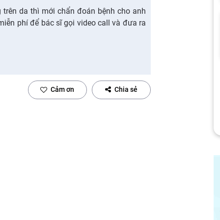
g trên da thì mới chẩn đoán bệnh cho anh
ễn phí để bác sĩ gọi video call và đưa ra
Cảm ơn
Chia sẻ