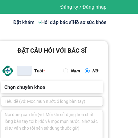
Đăng ký
/
Đăng nhập
Đặt khám
Hỏi đáp bác sĩ
Hồ sơ sức khỏe
ĐẶT CÂU HỎI VỚI BÁC SĨ
Tuổi
Nam
Nữ
Chọn chuyên khoa