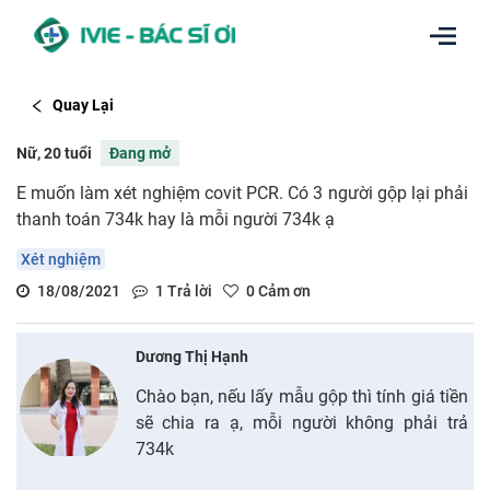
Quay Lại
Nữ, 20 tuổi
Đang mở
E muốn làm xét nghiệm covit PCR. Có 3 người gộp lại phải
thanh toán 734k hay là mỗi người 734k ạ
Xét nghiệm
18/08/2021
1
Trả lời
0
Cảm ơn
Dương Thị Hạnh
Chào bạn, nếu lấy mẫu gộp thì tính giá tiền
sẽ chia ra ạ, mỗi người không phải trả
734k