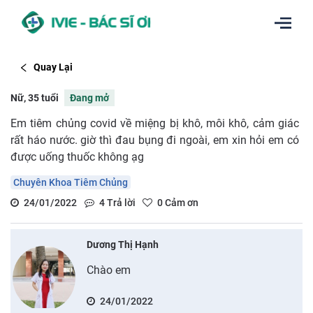
Quay Lại
Nữ, 35 tuổi
Đang mở
Em tiêm chủng covid về miệng bị khô, môi khô, cảm giác
rất háo nước. giờ thì đau bụng đi ngoài, em xin hỏi em có
được uống thuốc không ạg
Chuyên Khoa Tiêm Chủng
24/01/2022
4
Trả lời
0
Cảm ơn
Dương Thị Hạnh
Chào em
24/01/2022