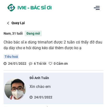
Quay Lại
Nam, 31 tuổi
Đang mở
Chào bác sĩ.e dùng trimafort được 2 tuần có thấy đỡ đau
dạ dày cho e hỏi dùng kéo dài thêm được ko ạ
Tiêu hoá
24/01/2022
6
Trả lời
0
Cảm ơn
Đỗ Anh Tuấn
Xin chào em
24/01/2022