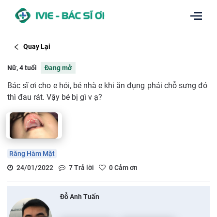
Quay Lại
Nữ, 4 tuổi
Đang mở
Bác sĩ ơi cho e hỏi, bé nhà e khi ăn đụng phải chỗ sưng đó
thì đau rát. Vậy bé bị gì v ạ?
Răng Hàm Mặt
24/01/2022
7
Trả lời
0
Cảm ơn
Đỗ Anh Tuấn