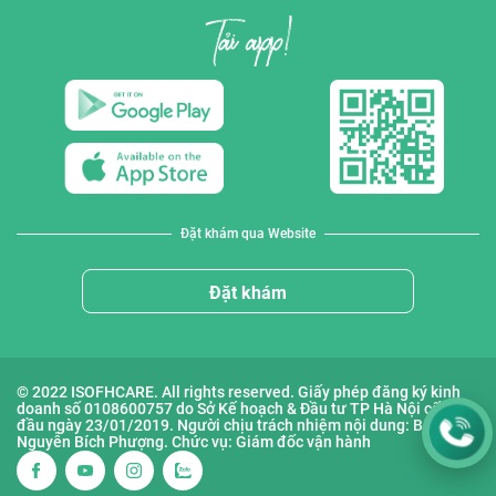
Đặt khám qua Website
Đặt khám
© 2022 ISOFHCARE. All rights reserved. Giấy phép đăng ký kinh
doanh số 0108600757 do Sở Kế hoạch & Đầu tư TP Hà Nội cấp lần
đầu ngày 23/01/2019. Người chịu trách nhiệm nội dung: Bà
Nguyễn Bích Phượng. Chức vụ: Giám đốc vận hành