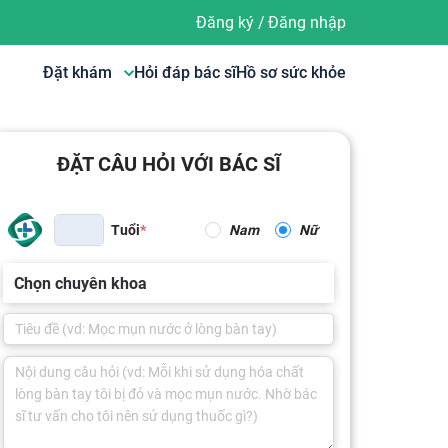
Đăng ký
/
Đăng nhập
Đặt khám
Hỏi đáp bác sĩ
Hồ sơ sức khỏe
ĐẶT CÂU HỎI VỚI BÁC SĨ
Tuổi
Nam
Nữ
Chọn chuyên khoa