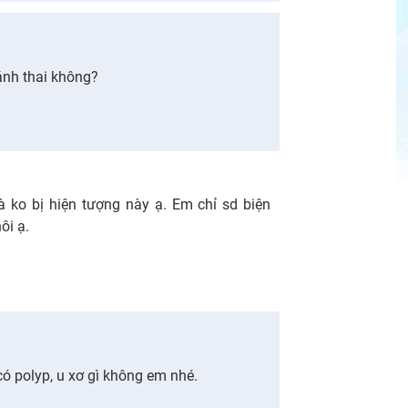
ánh thai không?
à ko bị hiện tượng này ạ. Em chỉ sd biện
ôi ạ.
có polyp, u xơ gì không em nhé.