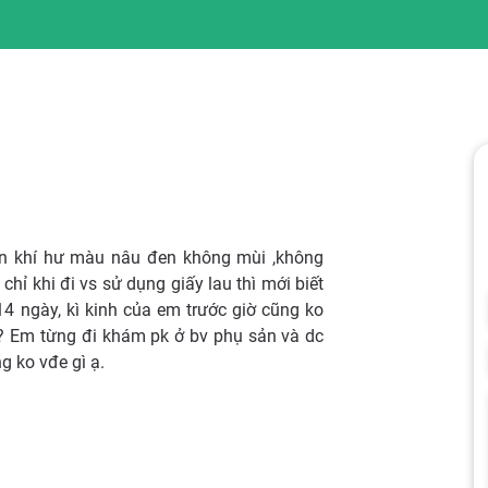
iện khí hư màu nâu đen không mùi ,không
hỉ khi đi vs sử dụng giấy lau thì mới biết
 14 ngày, kì kinh của em trước giờ cũng ko
ạ? Em từng đi khám pk ở bv phụ sản và dc
g ko vđe gì ạ.