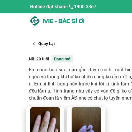
Hotline đặt khám:
1900 3367
Quay Lại
Nữ, 20 tuổi
Đang mở
Em chào bác sĩ ạ, dạo gần đây e có bị xuất h
ngứa và lượng khí hư ko nhiều cũng ko ẩm ướt ạ, c
ạ. Em bị tình trạng này trước khi tới kì kinh tầm
đều lắm ạ. Tình trạng như vậy có vấn đề gì ko 
chuẩn đoán là viêm ÂĐ nhẹ có chút lộ tuyến nhưn