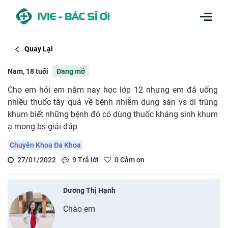
Quay Lại
Nam, 18 tuổi
Đang mở
Cho em hỏi em năm nay học lớp 12 nhưng em đã uống
nhiều thuốc tây quá về bệnh nhiễm dung sán vs di trùng
khum biết những bệnh đó có dùng thuốc kháng sinh khum
ạ mong bs giải đáp
Chuyên Khoa Đa Khoa
27/01/2022
9
Trả lời
0
Cảm ơn
Dương Thị Hạnh
Chào em