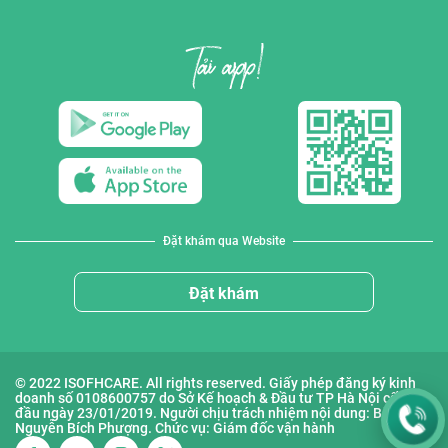
Đặt khám qua Website
Đặt khám
© 2022 ISOFHCARE. All rights reserved. Giấy phép đăng ký kinh
doanh số 0108600757 do Sở Kế hoạch & Đầu tư TP Hà Nội cấp lần
đầu ngày 23/01/2019. Người chịu trách nhiệm nội dung: Bà
Nguyễn Bích Phượng. Chức vụ: Giám đốc vận hành