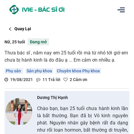
Quay Lại
Nữ, 25 tuổi
Đang mở
Thưa bác sĩ , năm nay em 25 tuổi rồi mà từ nhỏ tới giờ em
chưa bị hành kinh là do đâu ạ ... Em cảm ơn nhiều ạ.
Phụ sản
Sản phụ khoa
Chuyên khoa Phụ khoa
19/08/2021
11
Trả lời
2
Cảm ơn
Dương Thị Hạnh
Chào bạn, bạn 25 tuổi chưa hành kinh lần
là bất thường. Bạn đã bị Vô kinh nguyên
phát. Nguyên nhân gây bệnh rất đa dạng
như rối loạn hormon, bất thường di truyền,