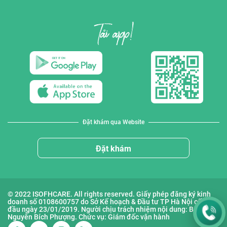
Đặt khám qua Website
Đặt khám
© 2022 ISOFHCARE. All rights reserved. Giấy phép đăng ký kinh
doanh số 0108600757 do Sở Kế hoạch & Đầu tư TP Hà Nội cấp lần
đầu ngày 23/01/2019. Người chịu trách nhiệm nội dung: Bà
Nguyễn Bích Phượng. Chức vụ: Giám đốc vận hành