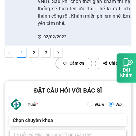
VNĐ). Sau khi chọn thời gian khám thì hệ
thống sẽ hiện lên ưu đãi. Thế là đặt lịch
thành công rồi. Khám miễn phí em nhé. Em
yên tâm nhé.
02/02/2022
1
2
3
Cảm ơn
Chia sẻ
Đặt
khám
ĐẶT CÂU HỎI VỚI BÁC SĨ
Tuổi
Nam
Nữ
Chọn chuyên khoa