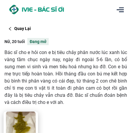
Quay Lại
Nữ, 20 tuổi
Đang mở
Bác sĩ cho e hỏi con e bị tiêu chảy phân nước lúc xanh lúc
vàng tầm chục ngày nay, ngày đi ngoài 5-6 lần, có bổ
sung men vi sinh và men tiêu hoá nhưng ko đỡ. Con e bú
mẹ trực tiếp hoàn toàn. Hồi tháng đầu con bú mẹ kết hợp
bú bình thì phân vàng có cái đẹp, từ tháng 2 con chê bình
chỉ ti mẹ con ti vặt ti ít toàn đi phân cam có bọt rồi gần
đây là bị tiêu chảy vẫn chưa đỡ. Bác sĩ chuẩn đoán bệnh
và cách điều trị cho e với ah.