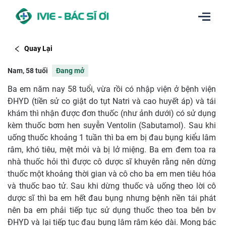
Quay Lại
Nam, 58 tuổi
Đang mở
Ba em năm nay 58 tuổi, vừa rồi có nhập viện ở bệnh viện
ĐHYD (tiền sử co giật do tụt Natri và cao huyết áp) và tái
khám thì nhận được đơn thuốc (như ảnh dưới) có sử dụng
kèm thuốc bơm hen suyễn Ventolin (Sabutamol). Sau khi
uống thuốc khoảng 1 tuần thì ba em bị đau bụng kiểu lâm
râm, khó tiêu, mệt mỏi và bị lở miệng. Ba em đem toa ra
nhà thuốc hỏi thì được cô dược sĩ khuyên rằng nên dừng
thuốc một khoảng thời gian và cô cho ba em men tiêu hóa
và thuốc bao tử. Sau khi dừng thuốc và uống theo lời cô
dược sĩ thì ba em hết đau bụng nhưng bệnh nền tái phát
nên ba em phải tiếp tục sử dụng thuốc theo toa bên bv
ĐHYD và lại tiếp tục đau bụng lâm râm kéo dài. Mong bác