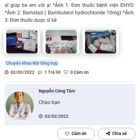
sĩ giúp ba em với ạ! *Ảnh 1: Đơn thuốc bệnh viện ĐHYD
*Ảnh 2: Bamstad ( Bambuterol hydrochloride 10mg) *Ảnh
3: Đơn thuốc dược sĩ kê
Chuyên khoa Nội tổng hợp
02/02/2022
1
Trả lời
0
Cảm ơn
Nguyễn Công Tâm
Chào bạn
03/02/2022
Cảm ơn
Chia sẻ