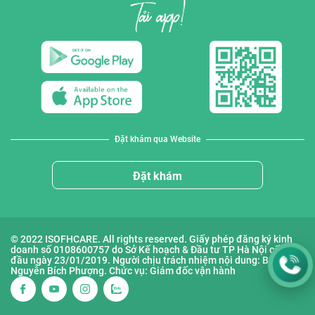
Đặt khám qua Website
Đặt khám
© 2022 ISOFHCARE. All rights reserved. Giấy phép đăng ký kinh
doanh số 0108600757 do Sở Kế hoạch & Đầu tư TP Hà Nội cấp lần
đầu ngày 23/01/2019. Người chịu trách nhiệm nội dung: Bà
Nguyễn Bích Phượng. Chức vụ: Giám đốc vận hành