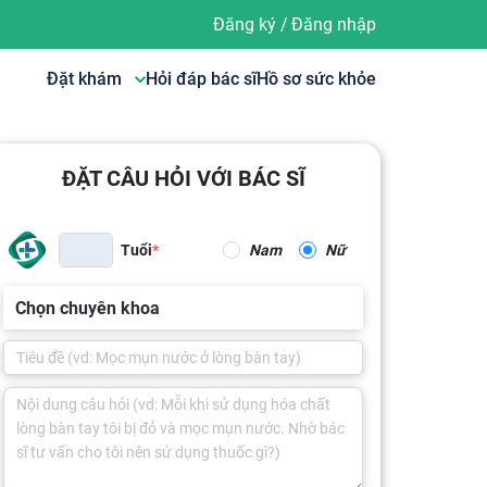
Đăng ký
/
Đăng nhập
Đặt khám
Hỏi đáp bác sĩ
Hồ sơ sức khỏe
ĐẶT CÂU HỎI VỚI BÁC SĨ
Tuổi
Nam
Nữ
Chọn chuyên khoa