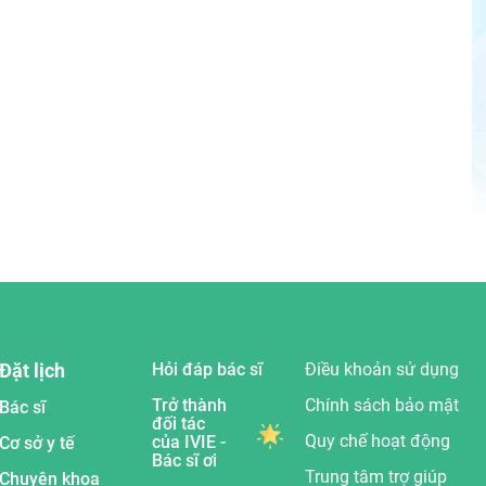
Đặt lịch
Hỏi đáp bác sĩ
Điều khoản sử dụng
Trở thành
Chính sách bảo mật
Bác sĩ
đối tác
Quy chế hoạt động
của IVIE -
Cơ sở y tế
Bác sĩ ơi
Trung tâm trợ giúp
Chuyên khoa