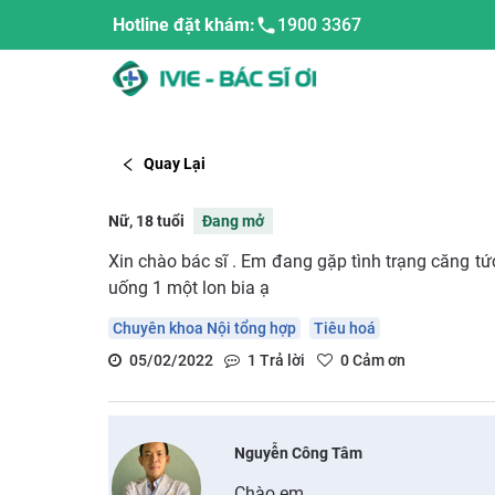
Hotline đặt khám:
1900 3367
Quay Lại
Nữ, 18 tuổi
Đang mở
Xin chào bác sĩ . Em đang gặp tình trạng căng tứ
uống 1 một lon bia ạ
Chuyên khoa Nội tổng hợp
Tiêu hoá
05/02/2022
1
Trả lời
0
Cảm ơn
Nguyễn Công Tâm
Chào em