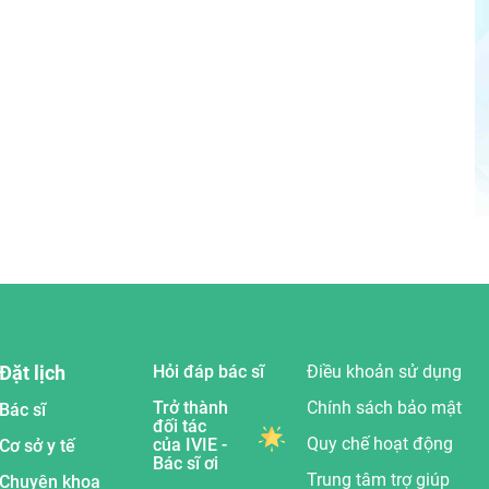
Đặt lịch
Hỏi đáp bác sĩ
Điều khoản sử dụng
Trở thành
Chính sách bảo mật
Bác sĩ
đối tác
Quy chế hoạt động
của IVIE -
Cơ sở y tế
Bác sĩ ơi
Trung tâm trợ giúp
Chuyên khoa