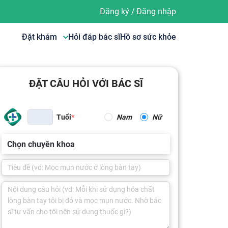
Đăng ký
/
Đăng nhập
Đặt khám
Hỏi đáp bác sĩ
Hồ sơ sức khỏe
ĐẶT CÂU HỎI VỚI BÁC SĨ
Tuổi
Nam
Nữ
Chọn chuyên khoa