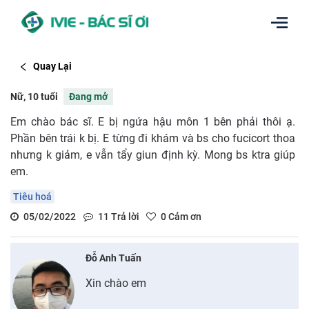
Quay Lại
Nữ, 10 tuổi
Đang mở
Em chào bác sĩ. E bị ngứa hậu môn 1 bên phải thôi ạ.
Phần bên trái k bị. E từng đi khám và bs cho fucicort thoa
nhưng k giảm, e vẫn tẩy giun định kỳ. Mong bs ktra giúp
em.
Tiêu hoá
05/02/2022
11
Trả lời
0
Cảm ơn
Đỗ Anh Tuấn
Xin chào em