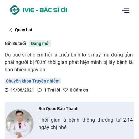
Quay Lại
Nữ, 36 tuổi
Đang mở
Dạ bác sĩ cho em hỏi là...nếu bình lỡ k may mà đứng gần
phải người bị f0.thì thời gian phát hiện mình bị lây bệnh là
bao nhiêu ngày ạh
Chuyên khoa Truyền nhiễm
19/08/2021
1
Trả lời
0
Cảm ơn
Bùi Quốc Bảo Thành
Thời gian ủ bệnh thông thường từ 2-14
ngày chị nhé