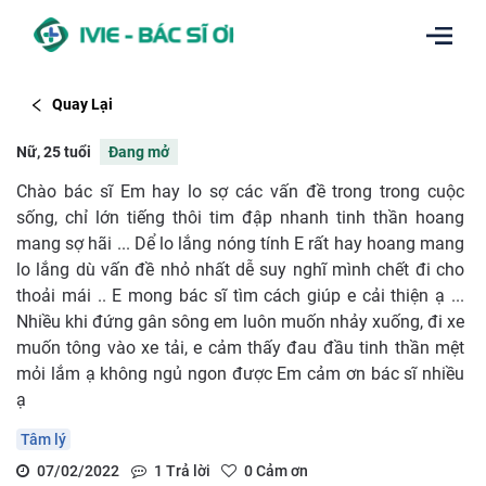
Quay Lại
Nữ, 25 tuổi
Đang mở
Chào bác sĩ Em hay lo sợ các vấn đề trong trong cuộc
sống, chỉ lớn tiếng thôi tim đập nhanh tinh thần hoang
mang sợ hãi ... Dể lo lắng nóng tính E rất hay hoang mang
lo lắng dù vấn đề nhỏ nhất dễ suy nghĩ mình chết đi cho
thoải mái .. E mong bác sĩ tìm cách giúp e cải thiện ạ ...
Nhiều khi đứng gân sông em luôn muốn nhảy xuống, đi xe
muốn tông vào xe tải, e cảm thấy đau đầu tinh thần mệt
mỏi lắm ạ không ngủ ngon được Em cảm ơn bác sĩ nhiều
ạ
Tâm lý
07/02/2022
1
Trả lời
0
Cảm ơn