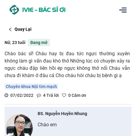
Quay Lại
Nữ, 23 tuổi
Đang mở
Chào bác sĩ! Cháu hay bị đau tức ngực thường xuyên
không làm gì vấn đau khó thở Những lúc có chuyện xảy ra
ngực cháu đập liên hồi ép ngực không thở nổi Cháu vẫn
chưa đi khám ở đâu cả Cho cháu hỏi cháu bị bệnh gì ạ
Chuyên khoa Nội tim mạch
07/02/2022
4
Trả lời
0
Cảm ơn
BS. Nguyễn Huyền Nhung
Chào em