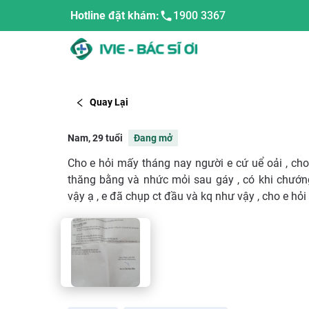
Hotline đặt khám:
1900 3367
Quay Lại
Nam, 29 tuổi
Đang mở
Cho e hỏi mấy tháng nay người e cứ uể oải , cho
thăng bằng và nhức mỏi sau gáy , có khi chướ
vậy ạ , e đã chụp ct đầu và kq như vậy , cho e hỏi 