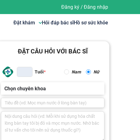
Đăng ký
/
Đăng nhập
Đặt khám
Hỏi đáp bác sĩ
Hồ sơ sức khỏe
ĐẶT CÂU HỎI VỚI BÁC SĨ
Tuổi
Nam
Nữ
Chọn chuyên khoa