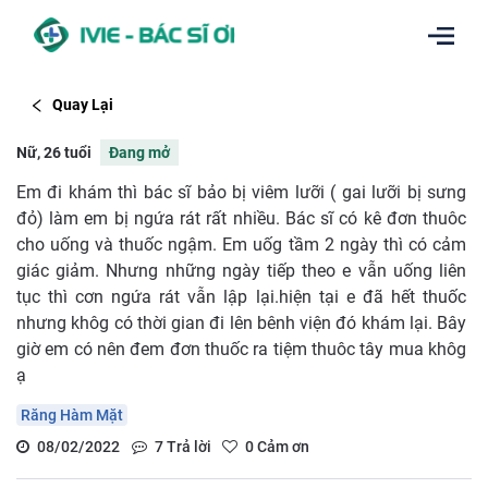
Quay Lại
Nữ, 26 tuổi
Đang mở
Em đi khám thì bác sĩ bảo bị viêm lưỡi ( gai lưỡi bị sưng
đỏ) làm em bị ngứa rát rất nhiều. Bác sĩ có kê đơn thuôc
cho uống và thuốc ngậm. Em uốg tầm 2 ngày thì có cảm
giác giảm. Nhưng những ngày tiếp theo e vẫn uống liên
tục thì cơn ngứa rát vẫn lập lại.hiện tại e đã hết thuốc
nhưng khôg có thời gian đi lên bênh viện đó khám lại. Bây
giờ em có nên đem đơn thuốc ra tiệm thuôc tây mua khôg
ạ
Răng Hàm Mặt
08/02/2022
7
Trả lời
0
Cảm ơn