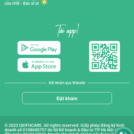
của IVIE - Bác sĩ ơi
Đặt khám qua Website
Đặt khám
© 2022 ISOFHCARE. All rights reserved. Giấy phép đăng ký kinh
doanh số 0108600757 do Sở Kế hoạch & Đầu tư TP Hà Nội cấp lần