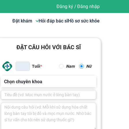
Đăng ký
/
Đăng nhập
Đặt khám
Hỏi đáp bác sĩ
Hồ sơ sức khỏe
ĐẶT CÂU HỎI VỚI BÁC SĨ
Tuổi
Nam
Nữ
Chọn chuyên khoa