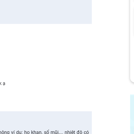
k ạ
ông ví dụ: ho khan, sổ mũi,... nhiệt độ có