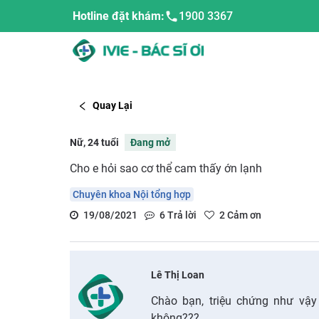
Hotline đặt khám:
1900 3367
Quay Lại
Nữ, 24 tuổi
Đang mở
Cho e hỏi sao cơ thể cam thấy ớn lạnh
Chuyên khoa Nội tổng hợp
19/08/2021
6
Trả lời
2
Cảm ơn
Lê Thị Loan
Chào bạn, triệu chứng như vậy
không???