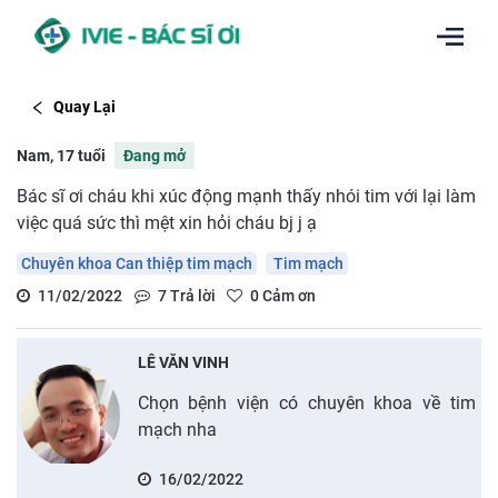
Quay Lại
Nam, 17 tuổi
Đang mở
Bác sĩ ơi cháu khi xúc động mạnh thấy nhói tim với lại làm
việc quá sức thì mệt xin hỏi cháu bj j ạ
Chuyên khoa Can thiệp tim mạch
Tim mạch
11/02/2022
7
Trả lời
0
Cảm ơn
LÊ VĂN VINH
Chọn bệnh viện có chuyên khoa về tim
mạch nha
16/02/2022