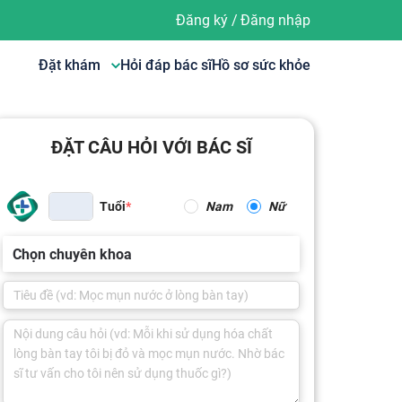
Đăng ký
/
Đăng nhập
Đặt khám
Hỏi đáp bác sĩ
Hồ sơ sức khỏe
ĐẶT CÂU HỎI VỚI BÁC SĨ
Tuổi
Nam
Nữ
Chọn chuyên khoa