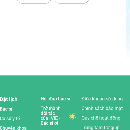
Đặt lịch
Hỏi đáp bác sĩ
Điều khoản sử dụng
Trở thành
Chính sách bảo mật
Bác sĩ
đối tác
Quy chế hoạt động
của IVIE -
Cơ sở y tế
Bác sĩ ơi
Trung tâm trợ giúp
Chuyên khoa