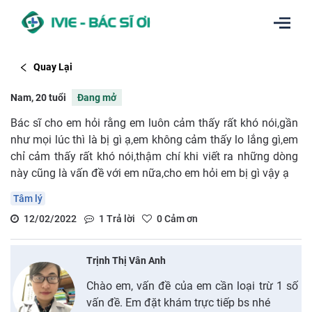
Quay Lại
Nam, 20 tuổi
Đang mở
Bác sĩ cho em hỏi rằng em luôn cảm thấy rất khó nói,gần
như mọi lúc thì là bị gì ạ,em không cảm thấy lo lắng gì,em
chỉ cảm thấy rất khó nói,thậm chí khi viết ra những dòng
này cũng là vấn đề với em nữa,cho em hỏi em bị gì vậy ạ
Tâm lý
12/02/2022
1
Trả lời
0
Cảm ơn
Trịnh Thị Vân Anh
Chào em, vấn đề của em cần loại trừ 1 số
vấn đề. Em đặt khám trực tiếp bs nhé