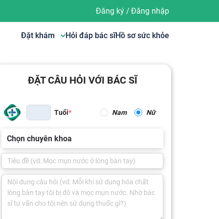
Đăng ký
/
Đăng nhập
Đặt khám
Hỏi đáp bác sĩ
Hồ sơ sức khỏe
ĐẶT CÂU HỎI VỚI BÁC SĨ
Tuổi
Nam
Nữ
Chọn chuyên khoa