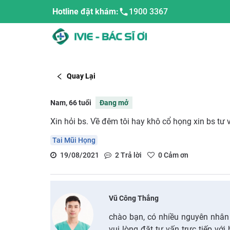
Hotline đặt khám:
1900 3367
Quay Lại
Nam, 66 tuổi
Đang mở
Xin hỏi bs. Về đêm tôi hay khô cổ họng xin bs tư
Tai Mũi Họng
19/08/2021
2
Trả lời
0
Cảm ơn
Vũ Công Thắng
chào bạn, có nhiều nguyên nhân
vui lòng đặt tư vấn trực tiếp với 