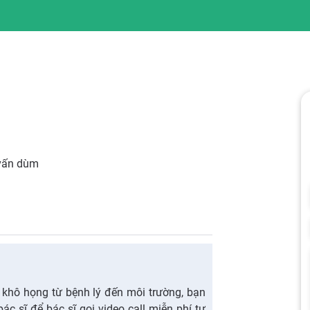
 vấn dùm
 khô họng từ bệnh lý đến môi trường, bạn
bác sĩ để bác sĩ gọi video call miễn phí tư