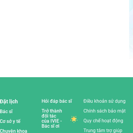
Đặt lịch
Hỏi đáp bác sĩ
Điều khoản sử dụng
Trở thành
Chính sách bảo mật
Bác sĩ
đối tác
Quy chế hoạt động
của IVIE -
Cơ sở y tế
Bác sĩ ơi
Trung tâm trợ giúp
Chuyên khoa