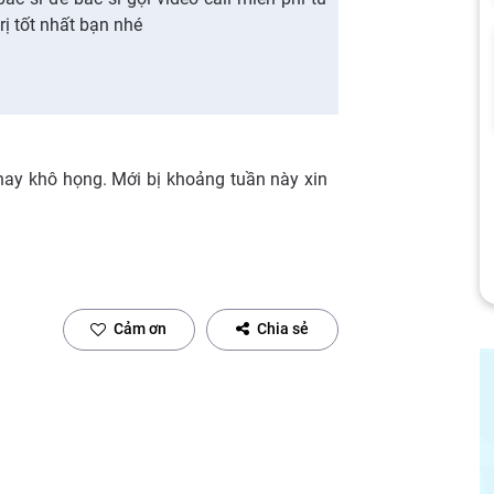
rị tốt nhất bạn nhé
g hay khô họng. Mới bị khoảng tuần này xin
Cảm ơn
Chia sẻ