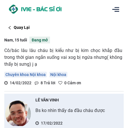
Quay Lại
Nam, 15 tuổi
Đang mở
Cô/bác lâu lâu cháu bị kiểu như bị kim chọc khắp đầu
trong thời gian ngắn xuống vai xog bị ngứa nhưng( không
thấy bị sưng) j ạ
Chuyên khoa Nội khoa
Nội khoa
14/02/2022
8
Trả lời
0
Cảm ơn
LÊ VĂN VINH
Bs ko nhìn thấy da đầu cháu được
17/02/2022