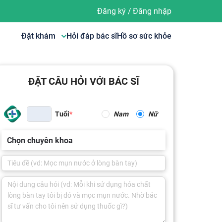
Đăng ký
/
Đăng nhập
Đặt khám
Hỏi đáp bác sĩ
Hồ sơ sức khỏe
ĐẶT CÂU HỎI VỚI BÁC SĨ
Tuổi
Nam
Nữ
Chọn chuyên khoa