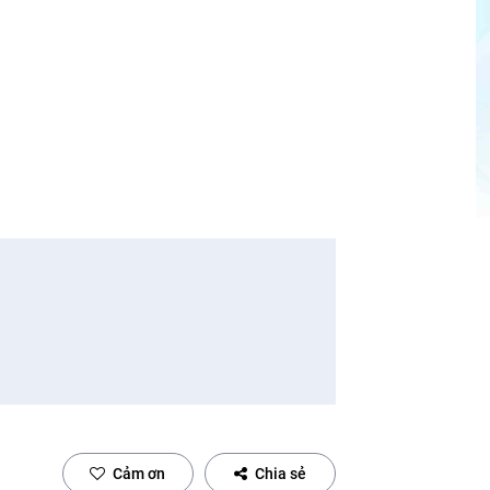
?
Cảm ơn
Chia sẻ