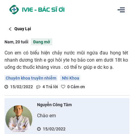
Quay Lại
Nam, 20 tuổi
Đang mở
Con em có biểu hiện chảy nước mũi ngứa đau họng tét
nhanh dương tính e gọi hỏi yte họ bảo con em dưới 18t ko
uống dc thuốc kháng virus . có thể tv giúp e dc ko ạ.
Chuyên khoa truyền nhiễm
Nhi Khoa
15/02/2022
4
Trả lời
0
Cảm ơn
Nguyễn Công Tâm
Chào em
15/02/2022