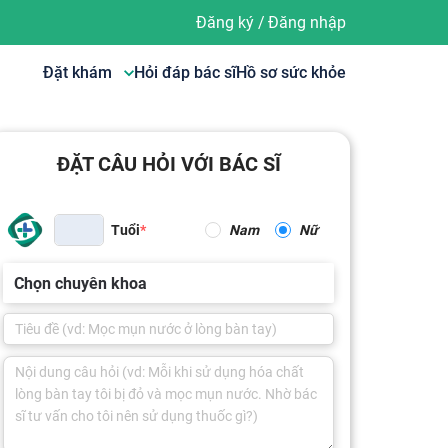
Đăng ký
/
Đăng nhập
Đặt khám
Hỏi đáp bác sĩ
Hồ sơ sức khỏe
ĐẶT CÂU HỎI VỚI BÁC SĨ
Tuổi
Nam
Nữ
Chọn chuyên khoa