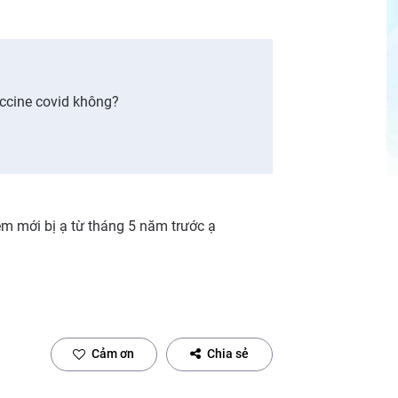
accine covid không?
 em mới bị ạ từ tháng 5 năm trước ạ
Cảm ơn
Chia sẻ