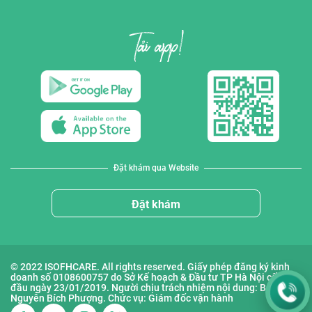
Đặt khám qua Website
Đặt khám
© 2022 ISOFHCARE. All rights reserved. Giấy phép đăng ký kinh
doanh số 0108600757 do Sở Kế hoạch & Đầu tư TP Hà Nội cấp lần
đầu ngày 23/01/2019. Người chịu trách nhiệm nội dung: Bà
Nguyễn Bích Phượng. Chức vụ: Giám đốc vận hành