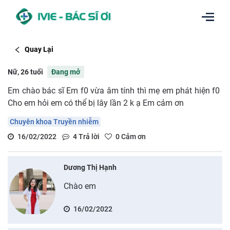
Quay Lại
Nữ, 26 tuổi
Đang mở
Em chào bác sĩ Em f0 vừa âm tính thì mẹ em phát hiện f0
Cho em hỏi em có thể bị lây lần 2 k ạ Em cảm ơn
Chuyên khoa Truyền nhiễm
16/02/2022
4
Trả lời
0
Cảm ơn
Dương Thị Hạnh
Chào em
16/02/2022