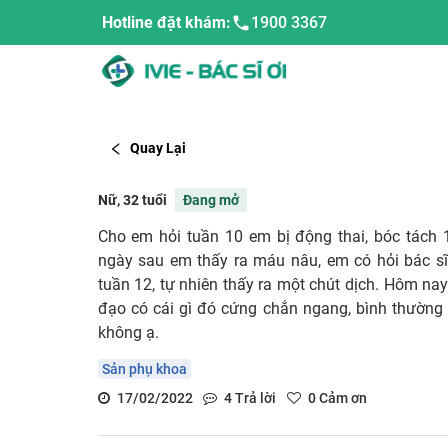
Hotline đặt khám:
1900 3367
Quay Lại
Nữ, 32 tuổi
Đang mở
Cho em hỏi tuần 10 em bị động thai, bóc tách 
ngày sau em thấy ra máu nâu, em có hỏi bác sĩ
tuần 12, tự nhiên thấy ra một chút dịch. Hôm na
đạo có cái gì đó cứng chắn ngang, bình thường
không ạ.
Sản phụ khoa
17/02/2022
4
Trả lời
0
Cảm ơn