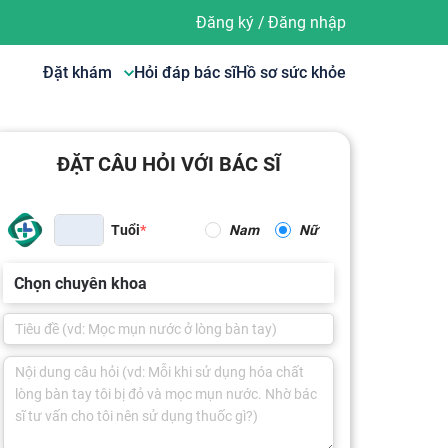
Đăng ký
/
Đăng nhập
Đặt khám
Hỏi đáp bác sĩ
Hồ sơ sức khỏe
ĐẶT CÂU HỎI VỚI BÁC SĨ
Tuổi
Nam
Nữ
Chọn chuyên khoa