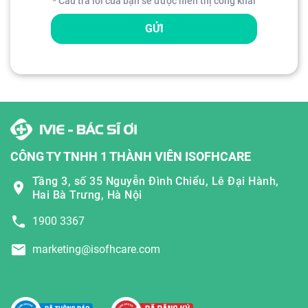
* Câu trả lời của bạn sẽ được hiển thị công khai
GỬI
CÔNG TY TNHH 1 THÀNH VIÊN ISOFHCARE
Tầng 3, số 35 Nguyễn Đình Chiểu, Lê Đại Hành,
Hai Bà Trưng, Hà Nội
1900 3367
marketing@isofhcare.com