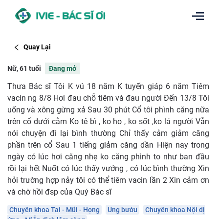
Quay Lại
Nữ, 61 tuổi
Đang mở
Thưa Bác sĩ Tôi K vú 18 năm K tuyến giáp 6 năm Tiêm
vacin ng 8/8 Hơi đau chỗ tiêm và đau người Đến 13/8 Tôi
uống và xông gừng xả Sau 30 phút Cổ tôi phình căng nữa
trên cổ dưới cằm Ko tê bì , ko ho , ko sốt ,ko lả người Vẫn
nói chuyện đi lại bình thường Chỉ thấy cảm giảm căng
phần trên cổ Sau 1 tiếng giảm căng dần Hiện nay trong
ngày có lúc hơi căng nhẹ ko căng phình to như ban đầu
rồi lại hết Nuốt có lúc thấy vướng , có lúc bình thường Xin
hỏi trường hợp nảy tôi có thể tiêm vacin lần 2 Xin cảm ơn
và chờ hồi đsp của Quý Bác sĩ
Chuyên khoa Tai - Mũi - Họng
Ung bướu
Chuyên khoa Nội dị