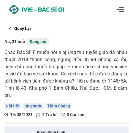
Quay Lại
Nữ, 31 tuổi
Đang mở
Chào Bác Sĩ! E muốn hỏi e bị Ung thư tuyến giáp đã phẫu
thuật 2018 thành công, ngưng điều trị iot phóng xạ rồi,
hiện chỉ uống thuốc bù giáp. E muốn tiêm chủng vaccine
covid để bảo vệ sức khoẻ. Có cách nào để e được đăng kí
tới bệnh viện tiêm được không ạ? Hiện e đang ở/ 1148/5A,
Tỉnh lộ 43, Khu phố 1, Bình Chiểu, Thủ Đức, HCM. E cám
ơn.
Nội tiết
Ung bướu
Tiêm Chủng
19/08/2021
4
Trả lời
0
Cảm ơn
Phan Đình Linh