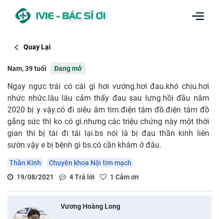
Quay Lại
Nam, 39 tuổi
Đang mở
Ngay ngực trái có cái gì hơi vướng.hơi đau.khó chịu.hơi
nhức nhức.lâu lâu cảm thấy đau sau lưng.hồi đầu năm
2020 bị y vậy.có đi siêu âm tim.điện tâm đồ.điện tâm đồ
gắng sức thì ko có gì.nhưng các triệu chứng này một thời
gian thì bị tái đi tái lại.bs nói là bị đau thần kinh liên
sườn.vậy e bị bệnh gì bs.có cần khám ở đâu.
Thần Kinh
Chuyên khoa Nội tim mạch
19/08/2021
4
Trả lời
1
Cảm ơn
Vương Hoàng Long