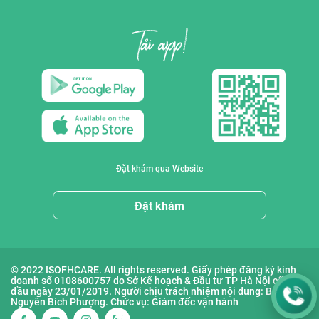
Đặt khám qua Website
Đặt khám
© 2022 ISOFHCARE. All rights reserved. Giấy phép đăng ký kinh
doanh số 0108600757 do Sở Kế hoạch & Đầu tư TP Hà Nội cấp lần
đầu ngày 23/01/2019. Người chịu trách nhiệm nội dung: Bà
Nguyễn Bích Phượng. Chức vụ: Giám đốc vận hành