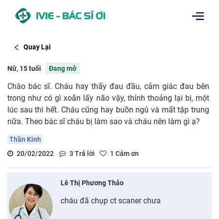
Quay Lại
Nữ, 15 tuổi
Đang mở
Chào bác sĩ. Cháu hay thấy đau đầu, cảm giác đau bên
trong như có gì xoắn lấy não vậy, thỉnh thoảng lại bị, một
lúc sau thì hết. Cháu cũng hay buồn ngủ và mất tập trung
nữa. Theo bác sĩ cháu bị làm sao và cháu nên làm gì ạ?
Thần Kinh
20/02/2022
3
Trả lời
1
Cảm ơn
Lê Thị Phương Thảo
cháu đã chụp ct scaner chưa