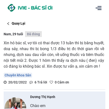
Quay Lại
Nam, 29 tuổi
Đã đóng
Xin hỏ bác sĩ, vợ tôi có thai được 13 tuần thì bị băng huyết,
doạ sảy, nhau thi bị bong 1/3 điều trị đc thời gian rồi về
nhưng, dịch sau dau vẫn còn, về uống thuốc và tiêm thuốc
nội tiết mũi 2. Được 1 hôm thì thấy ra dịch nâu ( đen) vậy
có đáng lo không bác sĩ. Xin được tư vấn ạ, xin cảm ơn !
Chuyên khoa Sản
20/02/2022
6
Trả lời
0
Cảm ơn
Dương Thị Hạnh
Chào em