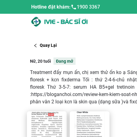
Hotline đặt khám:
1900 3367
Quay Lại
Nữ, 20 tuổi
Đang mở
Treatment đẩy mụn ẩn, chị xem thử ổn ko ạ Sán
floresk + kcn fixderma Tối : thứ 2-4-6-chủ n
floresk Thứ 3-5-7: serum HA B5+gel tretinoi
:https://bloganchoi.com/review-kem-kiem-soat-nh
phân vân 2 loại kcn là skin qua (dạng sữa )và fi