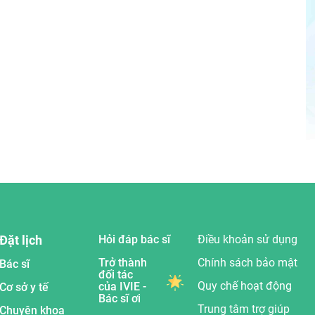
Đặt lịch
Hỏi đáp bác sĩ
Điều khoản sử dụng
Trở thành
Chính sách bảo mật
Bác sĩ
đối tác
Quy chế hoạt động
của IVIE -
Cơ sở y tế
Bác sĩ ơi
Trung tâm trợ giúp
Chuyên khoa