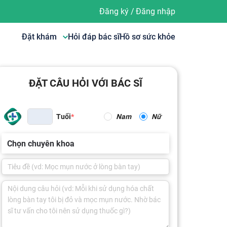
Đăng ký
/
Đăng nhập
Đặt khám
Hỏi đáp bác sĩ
Hồ sơ sức khỏe
ĐẶT CÂU HỎI VỚI BÁC SĨ
Tuổi
Nam
Nữ
Chọn chuyên khoa