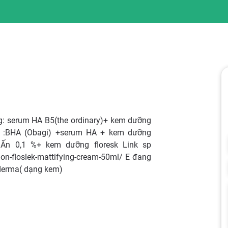
g: serum HA B5(the ordinary)+ kem dưỡng
hật :BHA (Obagi) +serum HA + kem dưỡng
n Ấn 0,1 %+ kem dưỡng floresk Link sp
on-floslek-mattifying-cream-50ml/ E đang
xderma( dạng kem)