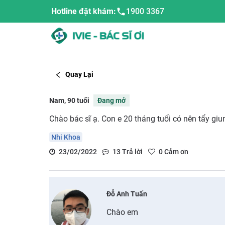
Hotline đặt khám:
1900 3367
Quay Lại
Nam, 90 tuổi
Đang mở
Chào bác sĩ ạ. Con e 20 tháng tuổi có nên tẩy gi
Nhi Khoa
23/02/2022
13
Trả lời
0
Cảm ơn
Đỗ Anh Tuấn
Chào em