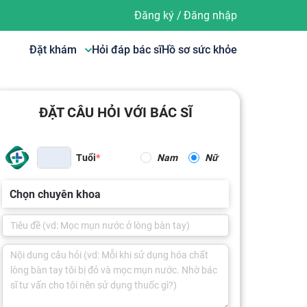
Đăng ký
/
Đăng nhập
Đặt khám
Hỏi đáp bác sĩ
Hồ sơ sức khỏe
ĐẶT CÂU HỎI VỚI BÁC SĨ
Tuổi
Nam
Nữ
Chọn chuyên khoa